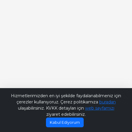
Bana Soru Sor | Ask Me
Hizmetlerimizden en iyi şekilde faydalanabilmeniz için
çerezler kullanıyoruz. Çerez politikamıza
buradan
ulaşabilirsiniz. KVKK detayları için
web sayfamızı
ziyaret edebilirsiniz.
Kabul Ediyorum