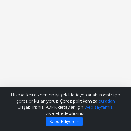
Bana Soru Sor | Ask Me
Hizmetlerimizden en iyi şekilde faydalanabilmeniz için
çerezler kullanıyoruz. Çerez politikamıza
buradan
ulaşabilirsiniz. KVKK detayları için
web sayfamızı
ziyaret edebilirsiniz.
Kabul Ediyorum