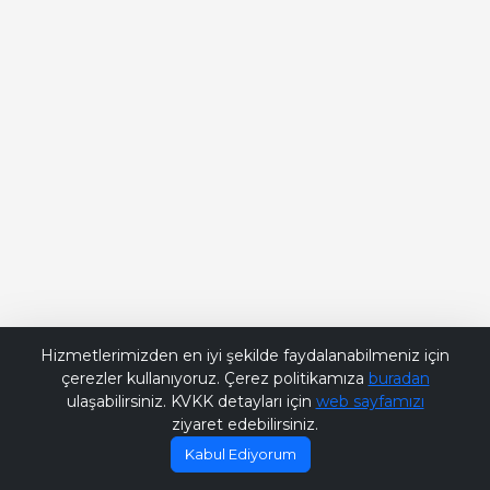
Bana Soru Sor | Ask Me
Hizmetlerimizden en iyi şekilde faydalanabilmeniz için
çerezler kullanıyoruz. Çerez politikamıza
buradan
ulaşabilirsiniz. KVKK detayları için
web sayfamızı
ziyaret edebilirsiniz.
Kabul Ediyorum