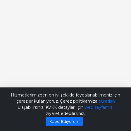
Bana Soru Sor | Ask Me
Hizmetlerimizden en iyi şekilde faydalanabilmeniz için
çerezler kullanıyoruz. Çerez politikamıza
buradan
ulaşabilirsiniz. KVKK detayları için
web sayfamızı
ziyaret edebilirsiniz.
Kabul Ediyorum