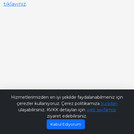
tıklayınız
.
Bana Soru Sor | Ask Me
Hizmetlerimizden en iyi şekilde faydalanabilmeniz için
çerezler kullanıyoruz. Çerez politikamıza
buradan
ulaşabilirsiniz. KVKK detayları için
web sayfamızı
ziyaret edebilirsiniz.
Kabul Ediyorum