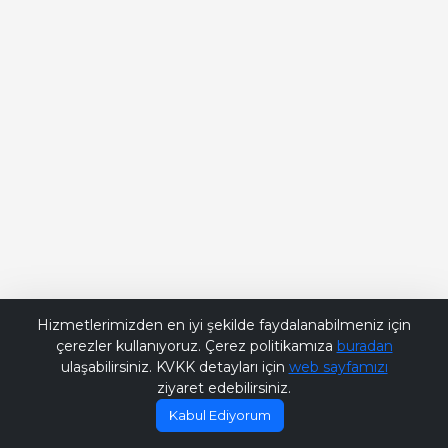
Bana Soru Sor | Ask Me
Hizmetlerimizden en iyi şekilde faydalanabilmeniz için
çerezler kullanıyoruz. Çerez politikamıza
buradan
ulaşabilirsiniz. KVKK detayları için
web sayfamızı
ziyaret edebilirsiniz.
Kabul Ediyorum