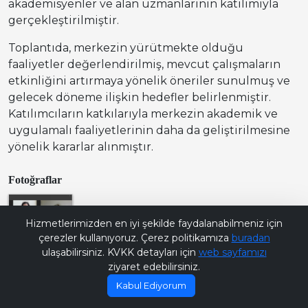
akademisyenler ve alan uzmanlarının katılımıyla
gerçekleştirilmiştir.
Toplantıda, merkezin yürütmekte olduğu
faaliyetler değerlendirilmiş, mevcut çalışmaların
etkinliğini artırmaya yönelik öneriler sunulmuş ve
gelecek döneme ilişkin hedefler belirlenmiştir.
Katılımcıların katkılarıyla merkezin akademik ve
uygulamalı faaliyetlerinin daha da geliştirilmesine
yönelik kararlar alınmıştır.
Fotoğraflar
Bana Soru Sor | Ask Me
Hizmetlerimizden en iyi şekilde faydalanabilmeniz için
çerezler kullanıyoruz. Çerez politikamıza
buradan
ulaşabilirsiniz. KVKK detayları için
web sayfamızı
ziyaret edebilirsiniz.
Kabul Ediyorum