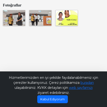
Fotoğraflar
Bana Soru Sor | Ask Me
Hizmetlerimizden en iyi şekilde faydalanabilmeniz için
çerezler kullanıyoruz. Çerez politikamıza
buradan
ulaşabilirsiniz. KVKK detayları için
web sayfamızı
ziyaret edebilirsiniz.
Kabul Ediyorum